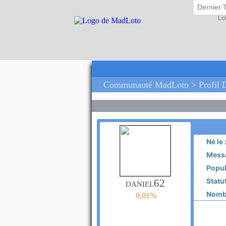
Dernier 
Lo
Communauté MadLoto > Profil D
Né le 
Messa
Popula
Statut
daniel62
Nombr
0,01%