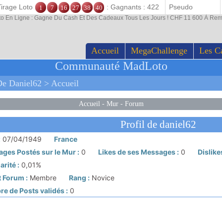
Tirage Loto
: Gagnants : 422
1
7
16
27
38
40
to En Ligne : Gagne Du Cash Et Des Cadeaux Tous Les Jours ! CHF 11 600 À Rem
Accueil
MegaChallenge
Les C
Communauté MadLoto
e Daniel62 > Accueil
Accueil
-
Mur
-
Forum
Profil de daniel62
:
07/04/1949
France
ges Postés sur le Mur :
0
Likes de ses Messages :
0
Dislike
rité :
0,01%
 Forum :
Membre
Rang :
Novice
e de Posts validés :
0