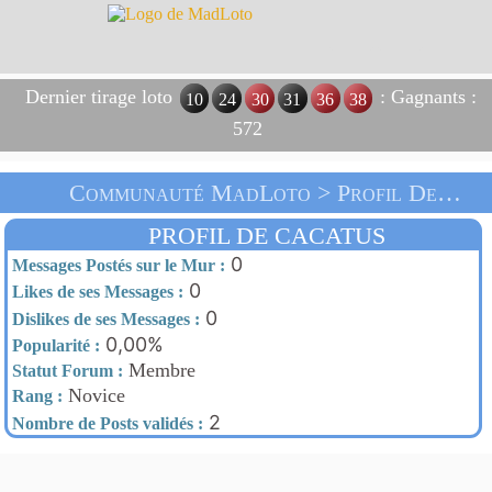
Dernier tirage loto
: Gagnants :
10
24
30
31
36
38
572
Communauté MadLoto > Profil De Cacatus > Accueil
PROFIL DE CACATUS
0
Messages Postés sur le Mur :
0
Likes de ses Messages :
0
Dislikes de ses Messages :
0,00%
Popularité :
Membre
Statut Forum :
Novice
Rang :
2
Nombre de Posts validés :