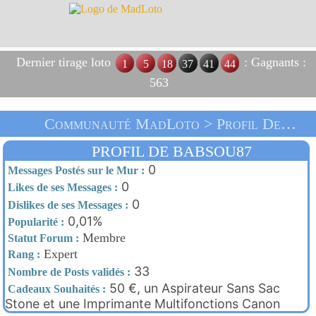
Dernier tirage loto
: Gagnants :
1
5
18
37
41
44
563
Communauté MadLoto > Profil De Babsou87 > Accueil
PROFIL DE BABSOU87
0
Messages Postés sur le Mur :
0
Likes de ses Messages :
0
Dislikes de ses Messages :
0,01%
Popularité :
Membre
Statut Forum :
Expert
Rang :
33
Nombre de Posts validés :
50 €, un Aspirateur Sans Sac
Cadeaux Souhaités :
Stone et une Imprimante Multifonctions Canon