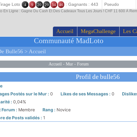
Tirage Loto
: Gagnants : 443
4
9
20
29
34
46
to En Ligne : Gagne Du Cash Et Des Cadeaux Tous Les Jours ! CHF 11 600 À Rem
Accueil
MegaChallenge
Les C
Communauté MadLoto
e Bulle56 > Accueil
Accueil
-
Mur
-
Forum
Profil de bulle56
e
ges Postés sur le Mur :
0
Likes de ses Messages :
0
Dislike
rité :
0,04%
 Forum :
Membre
Rang :
Novice
e de Posts validés :
1