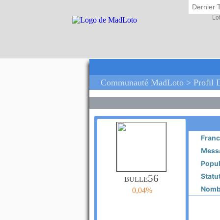
Dernier 
Lo
Communauté MadLoto > Profil D
Franc
Messa
Popula
Statut
bulle56
Nombr
0,04%