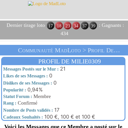
Dernier tirage loto
: Gagnants :
17
18
23
34
37
39
434
Communauté MadLoto > Profil De Milie0309 > Accueil
PROFIL DE MILIE0309
21
Messages Postés sur le Mur :
0
Likes de ses Messages :
0
Dislikes de ses Messages :
0,94%
Popularité :
Membre
Statut Forum :
Confirmé
Rang :
17
Nombre de Posts validés :
100 €, 100 € et 100 €
Cadeaux Souhaités :
Voici les Messages que ce Membre a posté sur le