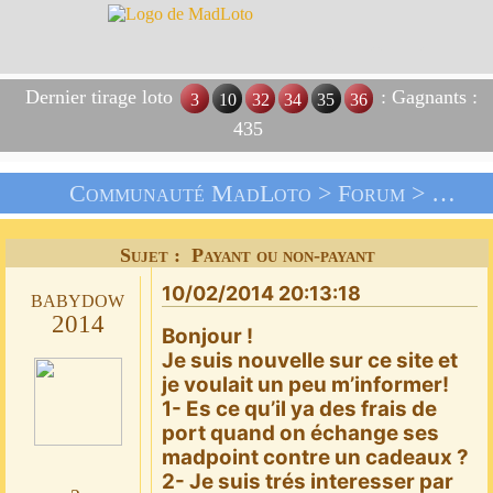
Dernier tirage loto
: Gagnants :
3
10
32
34
35
36
435
Communauté MadLoto >
Forum
>
Les C
Sujet : Payant ou non-payant
10/02/2014 20:13:18
babydow
2014
Bonjour !
Je suis nouvelle sur ce site et
je voulait un peu m’informer!
1- Es ce qu’il ya des frais de
port quand on échange ses
madpoint contre un cadeaux ?
2- Je suis trés interesser par