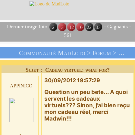
Dernier tirage loto
: Gagnants :
2
3
12
16
22
33
561
Communauté MadLoto >
Forum
>
Les C
Sujet : Cadeau virtuel: what for?
30/09/2012 19:57:29
appinico
Question un peu bete... A quoi
servent les cadeaux
virtuels??? Sinon, j’ai bien reçu
mon cadeau réel, merci
Madwin!!!