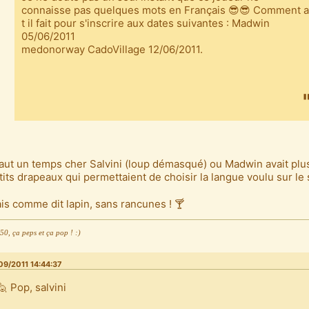
connaisse pas quelques mots en Français 😎😎 Comment a
t il fait pour s'inscrire aux dates suivantes : Madwin
05/06/2011
medonorway CadoVillage 12/06/2011.
 faut un temps cher Salvini (loup démasqué) ou Madwin avait plu
tits drapeaux qui permettaient de choisir la langue voulu sur le si
is comme dit lapin, sans rancunes ! 🍸
0, ça peps et ça pop ! :)
09/2011 14:44:37
🙋 Pop, salvini