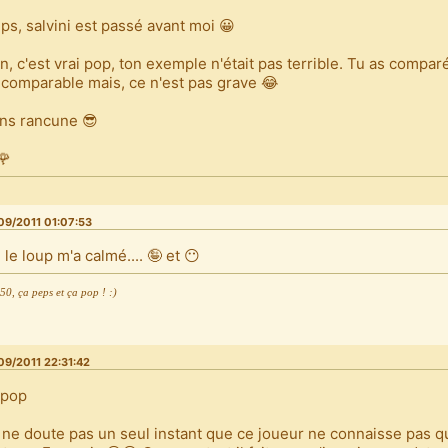
ps, salvini est passé avant moi 😀
n, c'est vrai pop, ton exemple n'était pas terrible. Tu as compar
incomparable mais, ce n'est pas grave 😂
ns rancune 😎
🌹
09/2011 01:07:53
 le loup m'a calmé.... 🤪 et 😶
0, ça peps et ça pop ! :)
09/2011 22:31:42
 pop
 ne doute pas un seul instant que ce joueur ne connaisse pas 