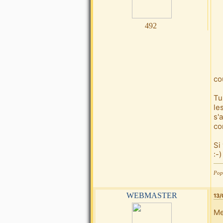
492
co
Tu
le
s'
co
Si
:-
Pop5
webmaster
13/
Me