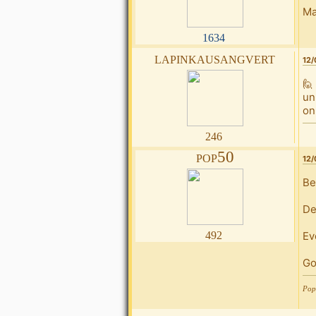
Ma
1634
lapinkausangvert
12/
🙋
un
on
246
pop50
12/
Be
De
492
Ev
Go
Pop5