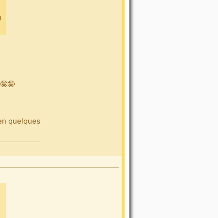
 🤪🤪
ien quelques