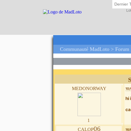
Dernier 
Lo
Communauté MadLoto >
Forum
S
medonorway
10/
hi
ca
1
calop06
16/