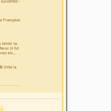
 suivantes :
e Française
 tenter ta
roc (il fut
ie) etc...
 2vite la