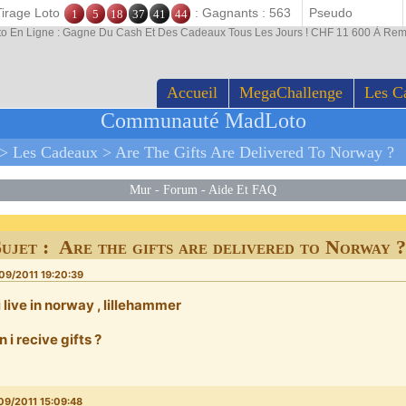
Tirage Loto
: Gagnants : 563
1
5
18
37
41
44
to En Ligne : Gagne Du Cash Et Des Cadeaux Tous Les Jours ! CHF 11 600 À Rem
Accueil
MegaChallenge
Les C
Communauté MadLoto
>
Les Cadeaux
>
Are The Gifts Are Delivered To Norway ?
Mur
-
Forum
-
Aide Et FAQ
ujet : Are the gifts are delivered to Norway ?
09/2011 19:20:39
 i live in norway , lillehammer
n i recive gifts ?
09/2011 15:09:48