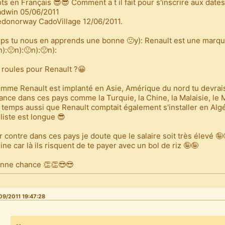
ts en Français 😎😎 Comment a t il fait pour s'inscrire aux dates
dwin 05/06/2011
donorway CadoVillage 12/06/2011.
ps tu nous en apprends une bonne 🙁y): Renault est une marqu
n):🙁n):🙁n):🙁n):
 roules pour Renault ?😀
mme Renault est implanté en Asie, Amérique du nord tu devrais
ance dans ces pays comme la Turquie, la Chine, la Malaisie, le Ma
 temps aussi que Renault comptait également s'installer en Algér
 liste est longue 😎
r contre dans ces pays je doute que le salaire soit très élevé 🤪
ine car là ils risquent de te payer avec un bol de riz 🤪🤪
nne chance 👏👏😎😎
09/2011 19:47:28