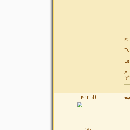
🙋
Tu
Le
Al
🍸
pop50
16/
492