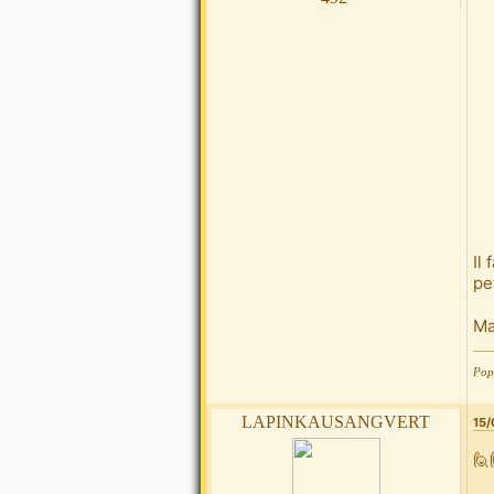
Il
pe
Ma
Pop5
lapinkausangvert
15/
🙋