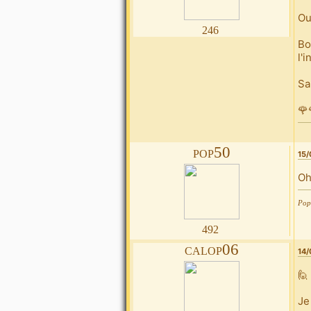
Ou
246
Bo
l'
Sa
🌹
pop50
15/
Oh
Pop5
492
calop06
14/
🙋
Je