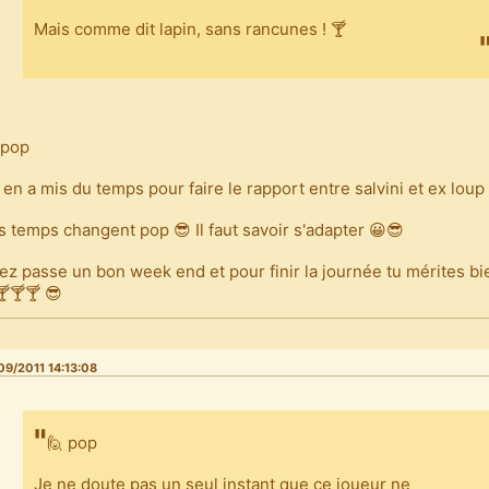
Mais comme dit lapin, sans rancunes ! 🍸
 pop
 en a mis du temps pour faire le rapport entre salvini et ex loup
s temps changent pop 😎 Il faut savoir s'adapter 😀😎
lez passe un bon week end et pour finir la journée tu mérites b
🍸🍸🍸 😎
09/2011 14:13:08
🙋 pop
Je ne doute pas un seul instant que ce joueur ne