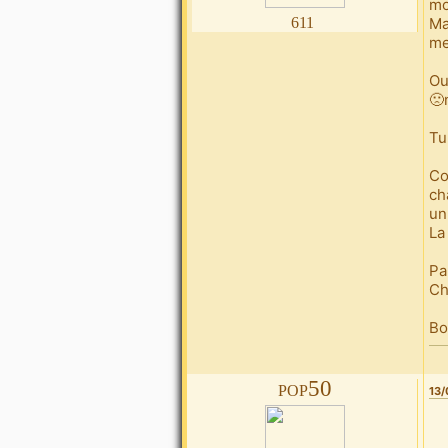
mo
611
Ma
me
Ou
🙁
Tu
Co
ch
un
La
Pa
Ch
Bo
pop50
13/