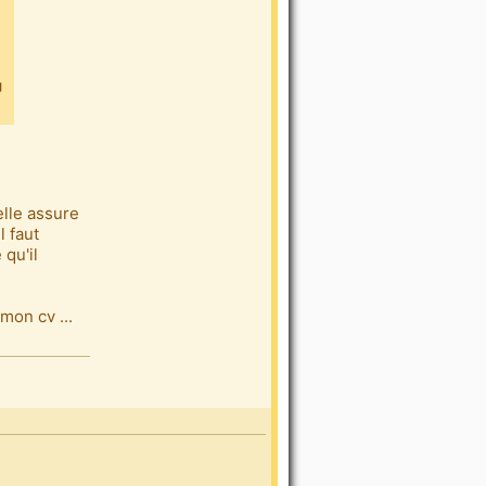
elle assure
l faut
 qu'il
mon cv ...