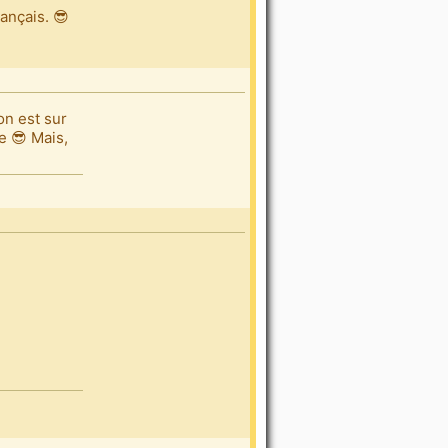
ançais. 😎
on est sur
e 😎 Mais,