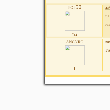
pop50
23/
tu
Pop5
492
angyro
23/
J'
1