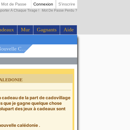
Connexion
S'inscrire
porter À Chaque Tirage !
Mot De Passe Perdu ?
adeaux
Mur
Gagnants
Aide
e Caledonie
aledonie
on cadeau de la part de cadovillage
ois que je gagne quelque chose
 plupart des jeux à cadeaux sont
nouvelle calédonie .