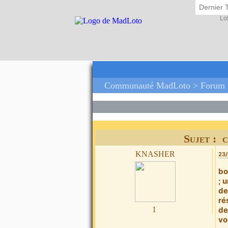
Dernier 
Lo
Communauté MadLoto >
Forum
Sujet : 
knasher
23/
bo
; 
de
ré
1
de
vo