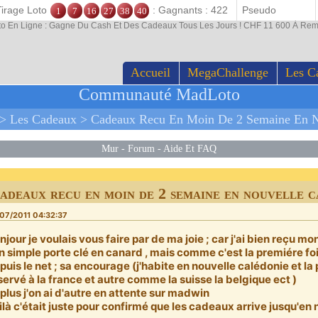
Tirage Loto
: Gagnants : 422
1
7
16
27
38
40
to En Ligne : Gagne Du Cash Et Des Cadeaux Tous Les Jours ! CHF 11 600 À Rem
Accueil
MegaChallenge
Les C
Communauté MadLoto
>
Les Cadeaux
>
Cadeaux Recu En Moin De 2 Semaine En Nouvell
Mur
-
Forum
-
Aide Et FAQ
cadeaux recu en moin de 2 semaine en nouvelle c
07/2011 04:32:37
njour je voulais vous faire par de ma joie ; car j'ai bien reçu m
un simple porte clé en canard , mais comme c'est la premiére f
puis le net ; sa encourage (j'habite en nouvelle calédonie et la
servé à la france et autre comme la suisse la belgique ect )
plus j'on ai d'autre en attente sur madwin
ilà c'était juste pour confirmé que les cadeaux arrive jusqu'en 