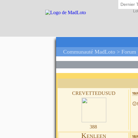
Dernier 
Lo
Communauté MadLoto >
Forum
crevettedusud
19/
😕
388
Kenleen
18/