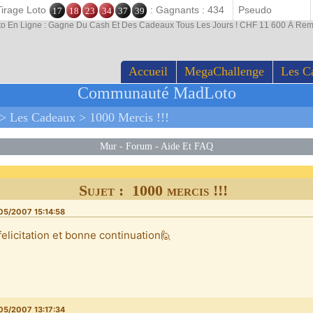
Tirage Loto
: Gagnants : 434
17
18
23
34
37
39
to En Ligne : Gagne Du Cash Et Des Cadeaux Tous Les Jours ! CHF 11 600 À Rem
Accueil
MegaChallenge
Les C
Communauté MadLoto
>
Les Cadeaux
>
1000 Mercis !!!
Mur
-
Forum
-
Aide Et FAQ
Sujet : 1000 mercis !!!
05/2007 15:14:58
felicitation et bonne continuation🙋
05/2007 13:17:34