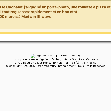
r le Cachalot,j'ai gagné un porte-photo, une roulette à pizza e
ai tout reçu assez rapidement et en bon etat.
00 mercis à Madwin !!!:wave:
Loto gratuit sans obligation d'achat, Loterie Gratuite et Cadeaux
7, rue Beaujon 75008 Paris, FRANCE - Tel : +33 (0) 1 75 44 26 50
© Copyright 1999-2026 - DreamCentury Entertainment - Tous Droits Réservés