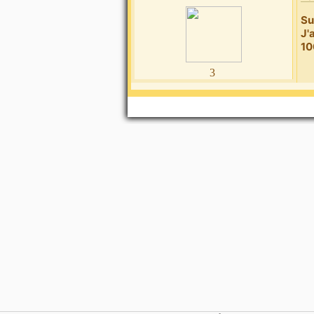
Su
J'
10
3