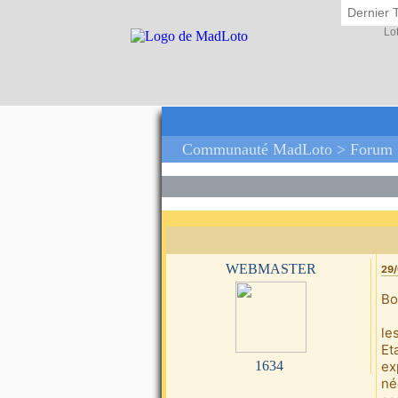
Dernier 
Lo
Communauté MadLoto >
Forum
webmaster
29/
Bo
le
Et
1634
ex
né