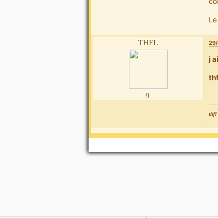
co
Le
thfl
29/
j 
thf
9
thfl