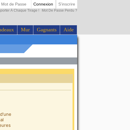
Connexion
S'inscrire
porter À Chaque Tirage !
Mot De Passe Perdu ?
adeaux
Mur
Gagnants
Aide
t d'une
al
leures