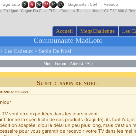
Tirage Loto
: Gagnants : 564
2
9
20
25
39
43
to En Ligne : Gagne Du Cash Et Des Cadeaux Tous Les Jours ! CHF 11 600 À Rem
Accueil
MegaChallenge
Les C
Communauté MadLoto
>
Les Cadeaux
>
Sapin De Noel
Mur
-
Forum
-
Aide Et FAQ
Sujet : sapin de noel
01/2007 19:56:21
njour
s TV vont etre expédiées dans les jours à venir.
ant donné la spécificité de ces produits (fragilité), ils font l'obje
pédition adaptée, d'ou le délai un peu plus long, mais c'est un m
cessaire pour vous garantir de recevoir votre TV dans les meil